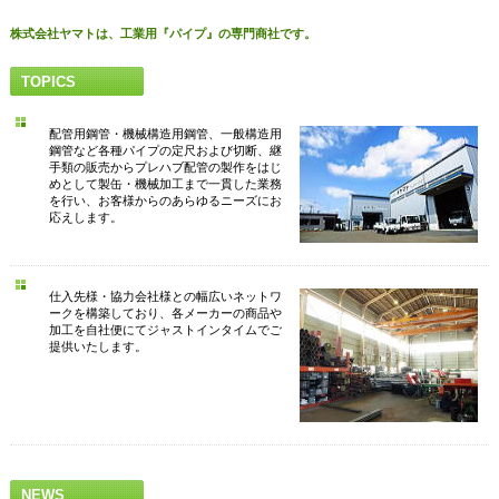
株式会社ヤマトは、工業用『パイプ』の専門商社です。
TOPICS
配管用鋼管・機械構造用鋼管、一般構造用
鋼管など各種パイプの定尺および切断、継
手類の販売からプレハブ配管の製作をはじ
めとして製缶・機械加工まで一貫した業務
を行い、お客様からのあらゆるニーズにお
応えします。
仕入先様・協力会社様との幅広いネットワ
ークを構築しており、各メーカーの商品や
加工を自社便にてジャストインタイムでご
提供いたします。
NEWS